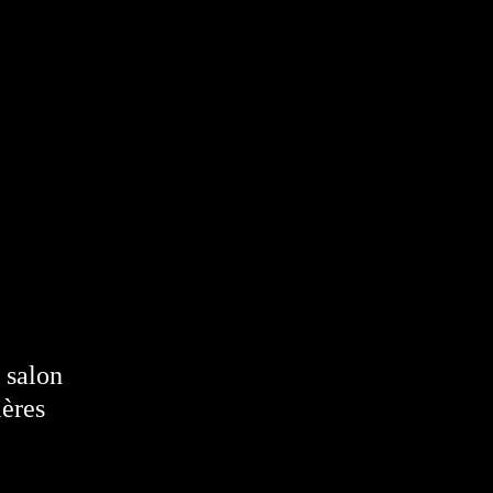
 salon
ières